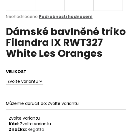
a
j
Průměrné
Neohodnoceno
Podrobnosti hodnocení
í
hodnocení
Dámské bavlněné triko
produktu
t
je
?
Filandra IX RWT327
0,0
z
White Les Oranges
5
hvězdiček.
HLEDAT
VELIKOST
D
o
Můžeme doručit do:
Zvolte variantu
p
o
Zvolte variantu
r
Kód:
Zvolte variantu
u
Značka:
Regatta