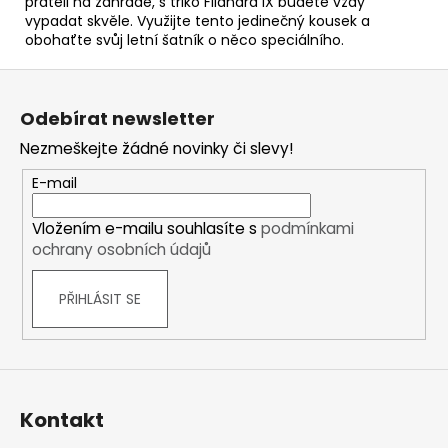
přáteli na zahradě, s triko Filandra IX budete vždy
vypadat skvěle. Využijte tento jedinečný kousek a
obohaťte svůj letní šatník o něco speciálního.
Z
á
Odebírat newsletter
p
Nezmeškejte žádné novinky či slevy!
a
t
E-mail
í
Vložením e-mailu souhlasíte s
podmínkami
ochrany osobních údajů
PŘIHLÁSIT SE
Kontakt