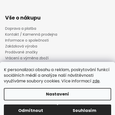
Vše o nákupu
Doprava a platba
Kontakt / Kamenná prodejna
Informace o společnosti
Zakázková výroba
Prodávané značky
Vrácení a výměna zboží
Zásady zpracování osobních údajů
K personalizaci obsahu a reklam, poskytování funkcí
Informace o souborech cookies
sociálních médií a analýze naší návštěvnosti
Reklamační řád
využíváme soubory cookies. Více informací
zde
.
Obchodní podmínky
Nastavení
Vytvořil Shoptet
Copyright 2026
Canard s.r.o.
. Všechna práva vyhrazena.
Odmítnout
Souhlasím
Upravit nastavení cookies