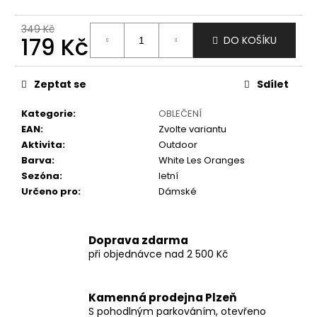
č
u
349 Kč
j
179 Kč
DO KOŠÍKU
e
m
Měrná
e
cena:
Zeptat se
Sdílet
Kategorie
:
OBLEČENÍ
EAN
:
Zvolte variantu
Aktivita
:
Outdoor
Barva
:
White Les Oranges
Sezóna
:
letní
Určeno pro
:
Dámské
Doprava zdarma
při objednávce nad 2 500 Kč
Kamenná prodejna Plzeň
S pohodlným parkováním, otevřeno