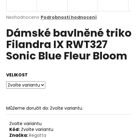
a
j
Průměrné
Neohodnoceno
Podrobnosti hodnocení
í
hodnocení
Dámské bavlněné triko
produktu
t
je
?
Filandra IX RWT327
0,0
z
Sonic Blue Fleur Bloom
5
hvězdiček.
HLEDAT
VELIKOST
D
o
Můžeme doručit do:
Zvolte variantu
p
o
Zvolte variantu
r
Kód:
Zvolte variantu
u
Značka:
Regatta