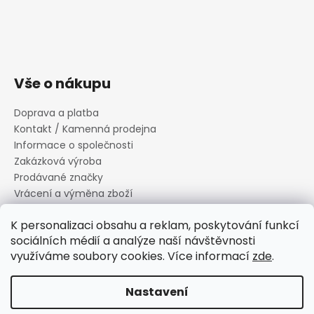
Vše o nákupu
Doprava a platba
Kontakt / Kamenná prodejna
Informace o společnosti
Zakázková výroba
Prodávané značky
Vrácení a výměna zboží
Zásady zpracování osobních údajů
K personalizaci obsahu a reklam, poskytování funkcí
Informace o souborech cookies
sociálních médií a analýze naší návštěvnosti
Reklamační řád
využíváme soubory cookies. Více informací
zde
.
Obchodní podmínky
Nastavení
Vytvořil Shoptet