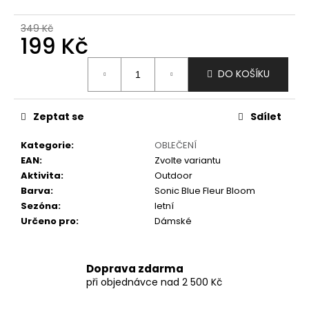
č
u
349 Kč
j
199 Kč
e
m
Měrná
DO KOŠÍKU
e
cena:
Zeptat se
Sdílet
Kategorie
:
OBLEČENÍ
EAN
:
Zvolte variantu
Aktivita
:
Outdoor
Barva
:
Sonic Blue Fleur Bloom
Sezóna
:
letní
Určeno pro
:
Dámské
Doprava zdarma
při objednávce nad 2 500 Kč