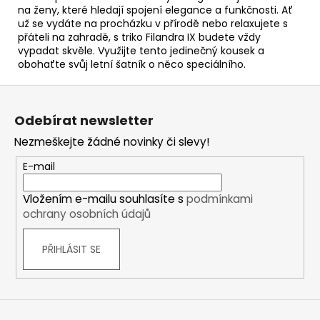
na ženy, které hledají spojení elegance a funkčnosti. Ať
už se vydáte na procházku v přírodě nebo relaxujete s
přáteli na zahradě, s triko Filandra IX budete vždy
vypadat skvěle. Využijte tento jedinečný kousek a
obohaťte svůj letní šatník o něco speciálního.
Z
á
Odebírat newsletter
p
Nezmeškejte žádné novinky či slevy!
a
t
E-mail
í
Vložením e-mailu souhlasíte s
podmínkami
ochrany osobních údajů
PŘIHLÁSIT SE