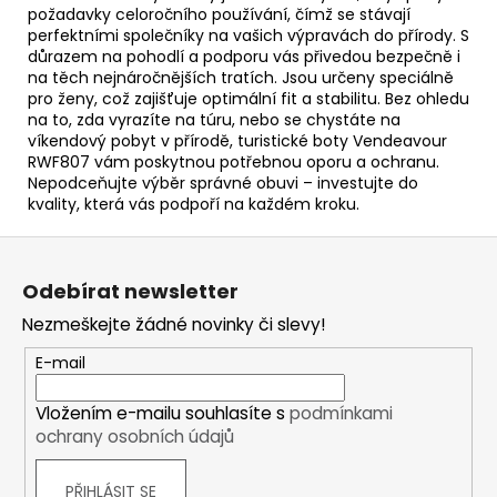
požadavky celoročního používání, čímž se stávají
perfektními společníky na vašich výpravách do přírody. S
důrazem na pohodlí a podporu vás přivedou bezpečně i
na těch nejnáročnějších tratích. Jsou určeny speciálně
pro ženy, což zajišťuje optimální fit a stabilitu. Bez ohledu
na to, zda vyrazíte na túru, nebo se chystáte na
víkendový pobyt v přírodě, turistické boty Vendeavour
RWF807 vám poskytnou potřebnou oporu a ochranu.
Nepodceňujte výběr správné obuvi – investujte do
kvality, která vás podpoří na každém kroku.
Z
á
Odebírat newsletter
p
Nezmeškejte žádné novinky či slevy!
a
t
E-mail
í
Vložením e-mailu souhlasíte s
podmínkami
ochrany osobních údajů
PŘIHLÁSIT SE