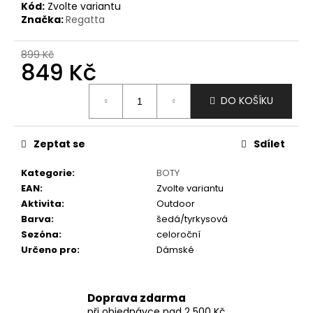
č
Kód:
Zvolte variantu
u
Značka:
Regatta
j
e
899 Kč
m
849 Kč
e
Měrná
DO KOŠÍKU
cena:
Zeptat se
Sdílet
Kategorie
:
BOTY
EAN
:
Zvolte variantu
Aktivita
:
Outdoor
Barva
:
šedá/tyrkysová
Sezóna
:
celoroční
Určeno pro
:
Dámské
Doprava zdarma
při objednávce nad 2 500 Kč