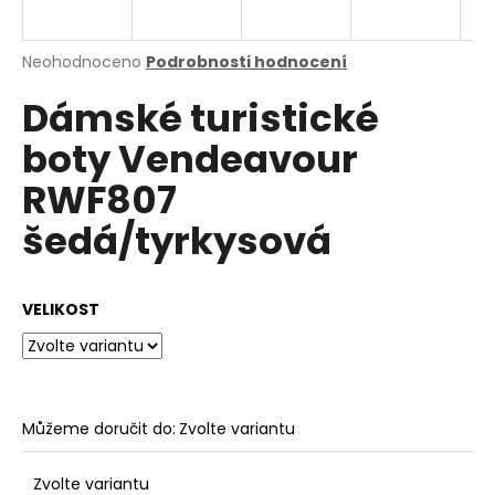
a
j
Průměrné
Neohodnoceno
Podrobnosti hodnocení
í
hodnocení
Dámské turistické
produktu
t
je
?
boty Vendeavour
0,0
z
RWF807
5
hvězdiček.
šedá/tyrkysová
HLEDAT
VELIKOST
D
o
p
o
Můžeme doručit do:
Zvolte variantu
r
u
Zvolte variantu