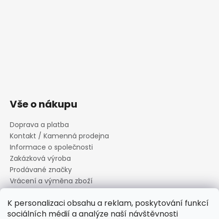
Vše o nákupu
Doprava a platba
Kontakt / Kamenná prodejna
Informace o společnosti
Zakázková výroba
Prodávané značky
Vrácení a výměna zboží
Zásady zpracování osobních údajů
K personalizaci obsahu a reklam, poskytování funkcí
Informace o souborech cookies
sociálních médií a analýze naší návštěvnosti
Reklamační řád