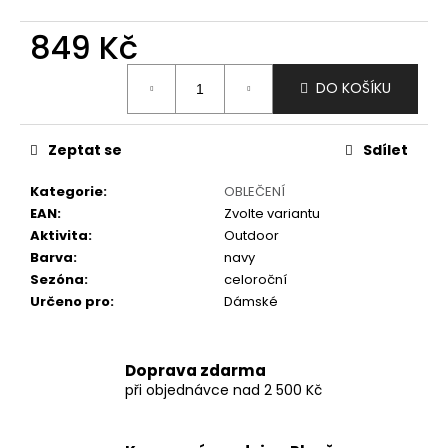
č
u
849 Kč
j
e
Měrná
m
DO KOŠÍKU
cena:
e
Zeptat se
Sdílet
Kategorie
:
OBLEČENÍ
EAN
:
Zvolte variantu
Aktivita
:
Outdoor
Barva
:
navy
Sezóna
:
celoroční
Určeno pro
:
Dámské
Doprava zdarma
při objednávce nad 2 500 Kč