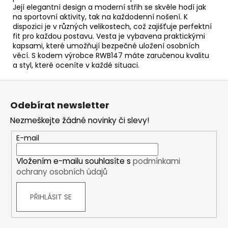
Její elegantní design a moderní střih se skvěle hodí jak
na sportovní aktivity, tak na každodenní nošení. K
dispozici je v různých velikostech, což zajišťuje perfektní
fit pro každou postavu. Vesta je vybavena praktickými
kapsami, které umožňují bezpečné uložení osobních
věcí. S kodem výrobce RWB147 máte zaručenou kvalitu
a styl, které oceníte v každé situaci.
Z
á
Odebírat newsletter
p
Nezmeškejte žádné novinky či slevy!
a
t
E-mail
í
Vložením e-mailu souhlasíte s
podmínkami
ochrany osobních údajů
PŘIHLÁSIT SE