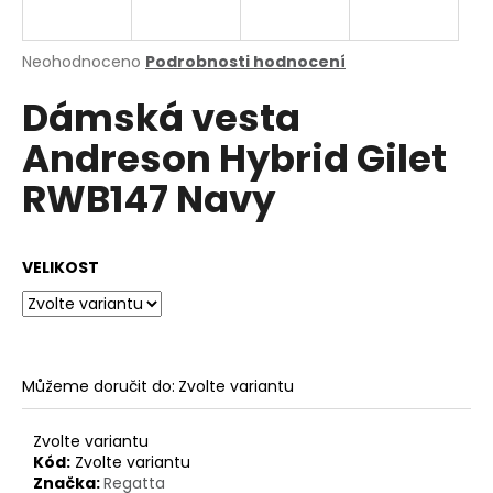
a
j
Průměrné
Neohodnoceno
Podrobnosti hodnocení
í
hodnocení
Dámská vesta
produktu
t
je
?
Andreson Hybrid Gilet
0,0
z
RWB147 Navy
5
hvězdiček.
HLEDAT
VELIKOST
D
o
Můžeme doručit do:
Zvolte variantu
p
o
Zvolte variantu
r
Kód:
Zvolte variantu
u
Značka:
Regatta