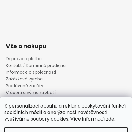
Vše o nákupu
Doprava a platba
Kontakt / Kamenná prodejna
Informace o společnosti
Zakázková výroba
Prodávané značky
Vrácení a výměna zboží
Zásady zpracování osobních údajů
K personalizaci obsahu a reklam, poskytování funkcí
Informace o souborech cookies
sociálních médií a analýze naší návštěvnosti
Reklamační řád
využíváme soubory cookies. Více informací
zde
.
Obchodní podmínky