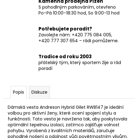
Kamenná prodejna Plzeň
S pohodlným parkováním, otevřeno
Po–Pá 10:00–18:30 hod, So 9:00-13 hod
Potřebujete poradit?
Zavolejte nám: +420 775 084 005,
+420 777 307 654 – rádi pomůžeme.
Tradice od roku 2003
přátelský tým, který sportem žije a rád
poradí
Popis
Diskuze
Dámská vesta Andreson Hybrid Gilet RWB147 je ideální
volbou pro aktivní ženy, které ocení spojení stylu a
funkčnosti. Tato vesta je navržena tak, aby poskytovala
optimální tepelnou izolaci, zatímco zajišťuje volnost
pohybu. Vyrobená z kvalitních materiálů, zaručuje
pohodlné nošení a odolnost vůči povětrnostním vlivům.