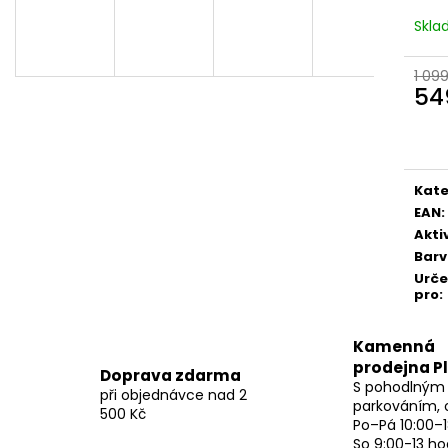
Skl
1 09
54
Měr
cena
Kate
EAN
:
Akti
Bar
Urč
pro
:
Kamenná
prodejna P
Doprava zdarma
S pohodlným
při objednávce nad 2
parkováním, 
500 Kč
Po–Pá 10:00–1
So 9:00-13 ho