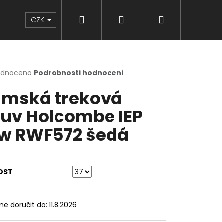
Hledat
Přihlášení
Nákupní
Značky
CZK
košík
rné
odnoceno
Podrobnosti hodnocení
cení
mská treková
ktu
uv Holcombe IEP
w RWF572 šedá
ček.
OST
e doručit do:
11.8.2026