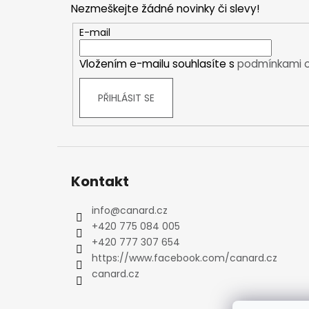
Nezmeškejte žádné novinky či slevy!
Kraťasy
a
Trika a košile
t
E-mail
Šaty, sukně
í
Mikiny
Vložením e-mailu souhlasíte s
podmínkami o
Vesty
PŘIHLÁSIT SE
Ponožky
Zimní ponožky
Outdoorové ponožky
Sportovní ponožky
Kompresní ponožky
Kontakt
Čepice, čelenky
Rukavice
info
@
canard.cz
Plavky
+420 775 084 005
+420 777 307 654
Ostatní
https://www.facebook.com/canard.cz
DĚTSKÉ
canard.cz
Bundy
Zimní bundy