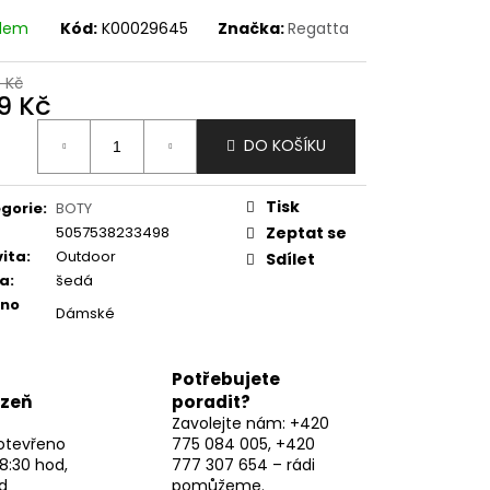
adem
Kód:
K00029645
Značka:
Regatta
9 Kč
9 Kč
ná
DO KOŠÍKU
:
Tisk
gorie
:
BOTY
5057538233498
Zeptat se
vita
:
Outdoor
Sdílet
va
:
šedá
eno
Dámské
Potřebujete
lzeň
poradit?
Zavolejte nám: +420
otevřeno
775 084 005, +420
8:30 hod,
777 307 654 – rádi
d
pomůžeme.