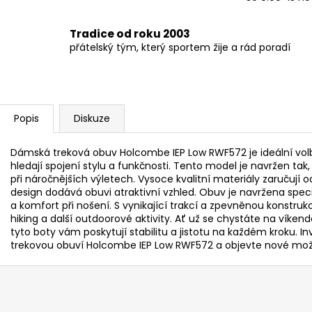
Tradice od roku 2003
přátelský tým, který sportem žije a rád poradí
Popis
Diskuze
Dámská treková obuv Holcombe IEP Low RWF572 je ideální volb
hledají spojení stylu a funkčnosti. Tento model je navržen tak
při náročnějších výletech. Vysoce kvalitní materiály zaručují
design dodává obuvi atraktivní vzhled. Obuv je navržena speci
a komfort při nošení. S vynikající trakcí a zpevněnou konstruk
hiking a další outdoorové aktivity. Ať už se chystáte na vík
tyto boty vám poskytují stabilitu a jistotu na každém kroku. I
trekovou obuví Holcombe IEP Low RWF572 a objevte nové mož