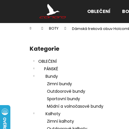
K
Přejít
na
o
OBLEČENÍ
BO
obsah
Zpět
Zpět
š
do
do
í
Domů
BOTY
Dámská treková obuv Holcomb
k
obchodu
obchodu
P
o
Kategorie
Přeskočit
s
kategorie
t
OBLEČENÍ
r
PÁNSKÉ
a
Bundy
n
Zimní bundy
n
Outdoorové bundy
í
Sportovní bundy
p
Módní a volnočasové bundy
a
Kalhoty
n
Zimní kalhoty
e
Outdoorové kalhoty