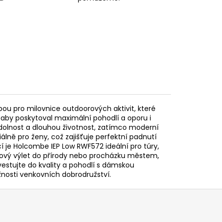
ou pro milovnice outdoorových aktivit, které
, aby poskytoval maximální pohodlí a oporu i
 odolnost a dlouhou životnost, zatímco moderní
álně pro ženy, což zajišťuje perfektní padnutí
cí je Holcombe IEP Low RWF572 ideální pro túry,
endový výlet do přírody nebo procházku městem,
nvestujte do kvality a pohodlí s dámskou
nosti venkovních dobrodružství.