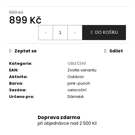
č
u
999 Kč
j
899 Kč
e
m
Měrná
DO KOŠÍKU
e
cena:
Zeptat se
Sdílet
Kategorie
:
OBLEČENÍ
EAN
:
Zvolte variantu
Aktivita
:
Outdoor
Barva
:
pink-punch
Sezóna
:
celoroční
Určeno pro
:
Dámské
Doprava zdarma
při objednávce nad 2 500 Kč