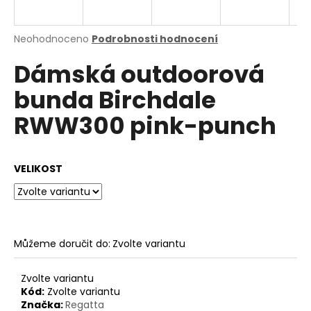
a
j
Průměrné
Neohodnoceno
Podrobnosti hodnocení
í
hodnocení
Dámská outdoorová
produktu
t
je
?
bunda Birchdale
0,0
z
RWW300 pink-punch
5
hvězdiček.
HLEDAT
VELIKOST
D
o
Můžeme doručit do:
Zvolte variantu
p
o
Zvolte variantu
r
Kód:
Zvolte variantu
u
Značka:
Regatta