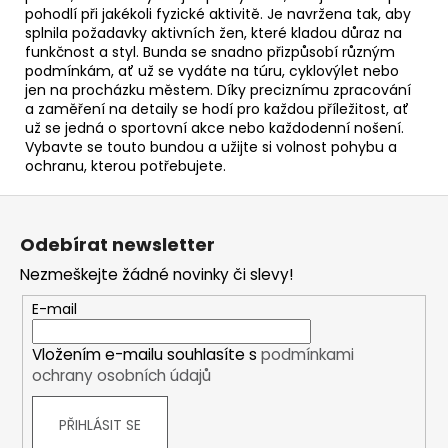
pohodlí při jakékoli fyzické aktivitě. Je navržena tak, aby
splnila požadavky aktivních žen, které kladou důraz na
funkčnost a styl. Bunda se snadno přizpůsobí různým
podmínkám, ať už se vydáte na túru, cyklovýlet nebo
jen na procházku městem. Díky preciznímu zpracování
a zaměření na detaily se hodí pro každou příležitost, ať
už se jedná o sportovní akce nebo každodenní nošení.
Vybavte se touto bundou a užijte si volnost pohybu a
ochranu, kterou potřebujete.
Z
á
Odebírat newsletter
p
Nezmeškejte žádné novinky či slevy!
a
t
E-mail
í
Vložením e-mailu souhlasíte s
podmínkami
ochrany osobních údajů
PŘIHLÁSIT SE