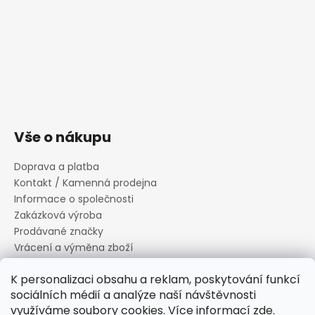
Vše o nákupu
Doprava a platba
Kontakt / Kamenná prodejna
Informace o společnosti
Zakázková výroba
Prodávané značky
Vrácení a výměna zboží
Zásady zpracování osobních údajů
K personalizaci obsahu a reklam, poskytování funkcí
Informace o souborech cookies
sociálních médií a analýze naší návštěvnosti
Reklamační řád
využíváme soubory cookies. Více informací
zde
.
Obchodní podmínky