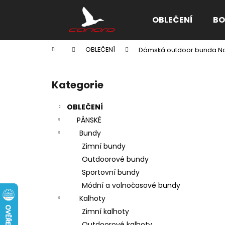
K
Přejít
na
o
OBLEČENÍ
BO
obsah
Zpět
Zpět
š
do
do
í
Domů
OBLEČENÍ
Dámská outdoor bunda N
k
obchodu
obchodu
P
o
Kategorie
Přeskočit
s
kategorie
t
OBLEČENÍ
r
PÁNSKÉ
a
Bundy
n
Zimní bundy
n
Outdoorové bundy
í
Sportovní bundy
p
Módní a volnočasové bundy
a
Kalhoty
n
Zimní kalhoty
e
Outdoorové kalhoty