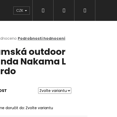
Hledat
Přihlášení
Nákupní
Značky
CZK
košík
rné
odnoceno
Podrobnosti hodnocení
cení
mská outdoor
ktu
nda Nakama L
rdo
ček.
OST
e doručit do:
Zvolte variantu