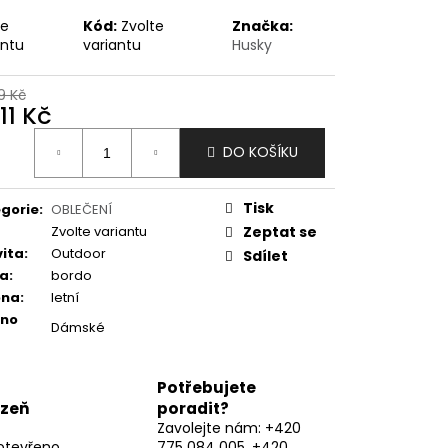
te
Kód:
Zvolte
Značka:
antu
variantu
Husky
9 Kč
11 Kč
ná
DO KOŠÍKU
:
Tisk
gorie
:
OBLEČENÍ
Zvolte variantu
Zeptat se
vita
:
Outdoor
Sdílet
va
:
bordo
óna
:
letní
eno
Dámské
Potřebujete
lzeň
poradit?
Zavolejte nám: +420
otevřeno
775 084 005, +420