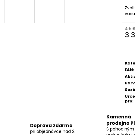
Zvol
vari
4 59
3 3
Měr
cena
Kate
EAN
:
Akti
Bar
Sez
Urč
pro
:
Kamenná
prodejna P
Doprava zdarma
S pohodlným
při objednávce nad 2
parkováním, 