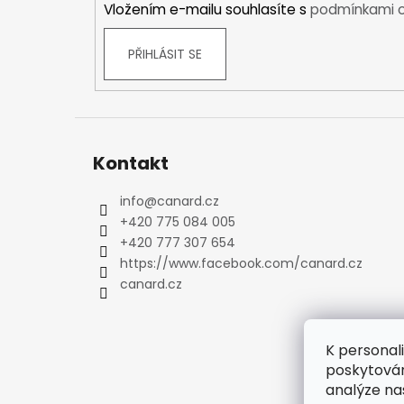
Vložením e-mailu souhlasíte s
podmínkami o
Kraťasy
Trika a košile
PŘIHLÁSIT SE
Šaty, sukně
Mikiny
Vesty
Ponožky
Zimní ponožky
Kontakt
Outdoorové ponožky
Sportovní ponožky
info
@
canard.cz
+420 775 084 005
Kompresní ponožky
+420 777 307 654
Čepice, čelenky
https://www.facebook.com/canard.cz
Rukavice
canard.cz
Plavky
Ostatní
DĚTSKÉ
K personal
Bundy
poskytován
Zimní bundy
analýze na