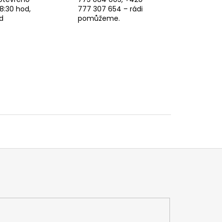
8:30 hod,
777 307 654 – rádi
d
pomůžeme.