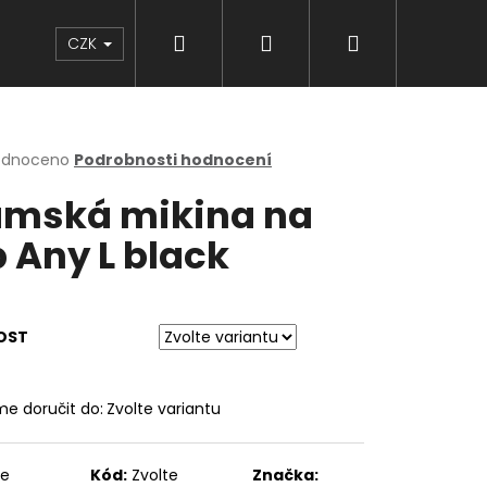
Hledat
Přihlášení
Nákupní
Značky
CZK
košík
rné
odnoceno
Podrobnosti hodnocení
cení
mská mikina na
ktu
p Any L black
ček.
OST
e doručit do:
Zvolte variantu
te
Kód:
Zvolte
Značka: