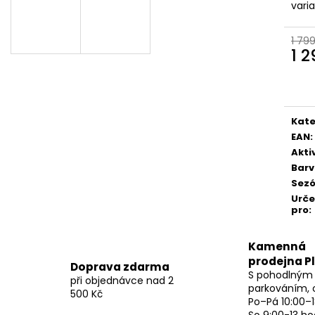
vari
1 79
1 
Měr
cena
Kate
EAN
:
Akti
Bar
Sez
Urč
pro
:
Kamenná
prodejna P
Doprava zdarma
S pohodlným
při objednávce nad 2
parkováním, 
500 Kč
Po–Pá 10:00–1
So 9:00-13 ho