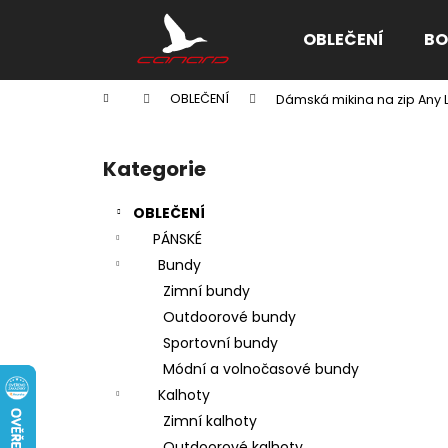
K
Přejít
na
o
OBLEČENÍ
BO
obsah
Zpět
Zpět
š
do
do
í
Domů
OBLEČENÍ
Dámská mikina na zip Any L
k
obchodu
obchodu
P
o
Kategorie
Přeskočit
s
kategorie
t
OBLEČENÍ
r
PÁNSKÉ
a
Bundy
n
Zimní bundy
n
Outdoorové bundy
í
Sportovní bundy
p
Módní a volnočasové bundy
a
Kalhoty
n
Zimní kalhoty
e
Outdoorové kalhoty