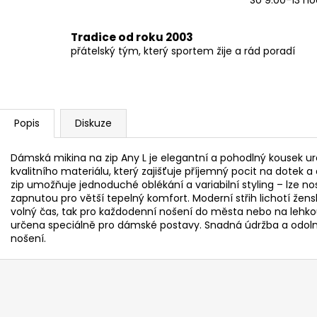
Tradice od roku 2003
přátelský tým, který sportem žije a rád poradí
Popis
Diskuze
Dámská mikina na zip Any L je elegantní a pohodlný kousek ur
kvalitního materiálu, který zajišťuje příjemný pocit na dotek 
zip umožňuje jednoduché oblékání a variabilní styling – lze n
zapnutou pro větší tepelný komfort. Moderní střih lichotí žens
volný čas, tak pro každodenní nošení do města nebo na lehkou a
určena speciálně pro dámské postavy. Snadná údržba a odolné 
nošení.