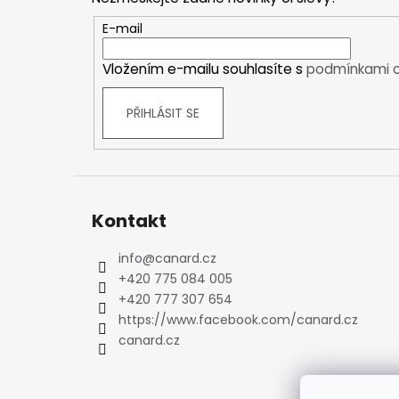
a
Kraťasy
t
E-mail
Trika a košile
í
Šaty, sukně
Vložením e-mailu souhlasíte s
podmínkami o
Mikiny
Vesty
PŘIHLÁSIT SE
Ponožky
Zimní ponožky
Outdoorové ponožky
Sportovní ponožky
Kontakt
Kompresní ponožky
Čepice, čelenky
info
@
canard.cz
Rukavice
+420 775 084 005
Plavky
+420 777 307 654
Ostatní
https://www.facebook.com/canard.cz
DĚTSKÉ
canard.cz
Bundy
Zimní bundy