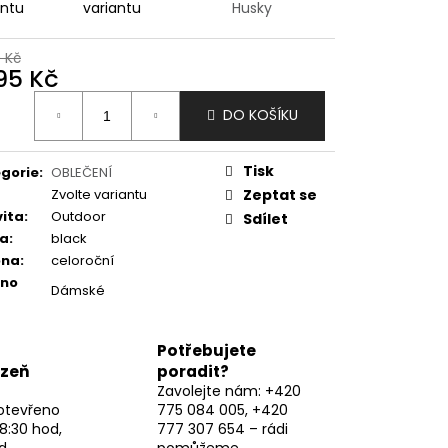
antu
variantu
Husky
9 Kč
295 Kč
ná
DO KOŠÍKU
:
Tisk
gorie
:
OBLEČENÍ
Zvolte variantu
Zeptat se
vita
:
Outdoor
Sdílet
va
:
black
óna
:
celoroční
eno
Dámské
Potřebujete
lzeň
poradit?
Zavolejte nám: +420
otevřeno
775 084 005, +420
8:30 hod,
777 307 654 – rádi
d
pomůžeme.