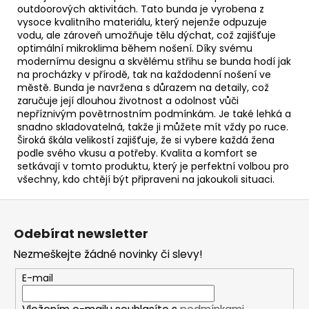
outdoorových aktivitách. Tato bunda je vyrobena z
vysoce kvalitního materiálu, který nejenže odpuzuje
vodu, ale zároveň umožňuje tělu dýchat, což zajišťuje
optimální mikroklima během nošení. Díky svému
modernímu designu a skvělému střihu se bunda hodí jak
na procházky v přírodě, tak na každodenní nošení ve
městě. Bunda je navržena s důrazem na detaily, což
zaručuje její dlouhou životnost a odolnost vůči
nepříznivým povětrnostním podmínkám. Je také lehká a
snadno skladovatelná, takže ji můžete mít vždy po ruce.
Široká škála velikostí zajišťuje, že si vybere každá žena
podle svého vkusu a potřeby. Kvalita a komfort se
setkávají v tomto produktu, který je perfektní volbou pro
všechny, kdo chtějí být připraveni na jakoukoli situaci.
Z
á
Odebírat newsletter
p
Nezmeškejte žádné novinky či slevy!
a
t
E-mail
í