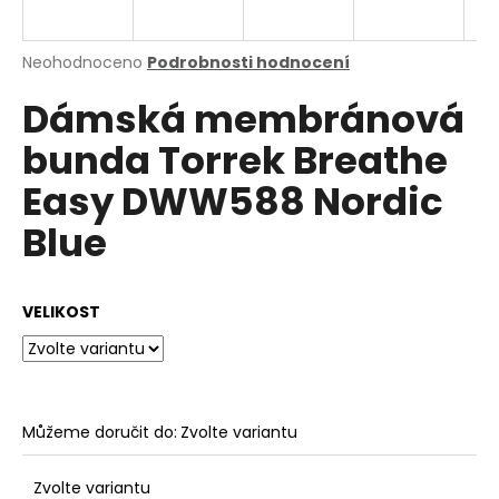
a
j
Průměrné
Neohodnoceno
Podrobnosti hodnocení
í
hodnocení
Dámská membránová
produktu
t
je
?
bunda Torrek Breathe
0,0
z
Easy DWW588 Nordic
5
hvězdiček.
Blue
HLEDAT
VELIKOST
D
o
p
o
Můžeme doručit do:
Zvolte variantu
r
u
Zvolte variantu