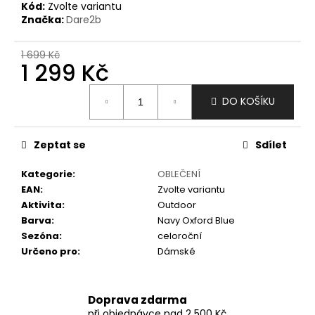
č
Kód:
Zvolte variantu
u
Značka:
Dare2b
j
e
1 699 Kč
m
1 299 Kč
e
Měrná
DO KOŠÍKU
cena:
Zeptat se
Sdílet
Kategorie
:
OBLEČENÍ
EAN
:
Zvolte variantu
Aktivita
:
Outdoor
Barva
:
Navy Oxford Blue
Sezóna
:
celoroční
Určeno pro
:
Dámské
Doprava zdarma
při objednávce nad 2 500 Kč