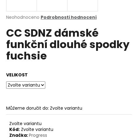
a
j
Průměrné
Neohodnoceno
Podrobnosti hodnocení
í
hodnocení
CC SDNZ dámské
produktu
t
je
?
funkční dlouhé spodky
0,0
z
fuchsie
5
hvězdiček.
HLEDAT
VELIKOST
D
o
Můžeme doručit do:
Zvolte variantu
p
o
Zvolte variantu
r
Kód:
Zvolte variantu
u
Značka:
Progress