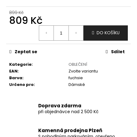
č
u
899 Kč
j
809 Kč
e
m
Měrná
DO KOŠÍKU
e
cena:
Zeptat se
Sdílet
Kategorie
:
OBLEČENÍ
EAN
:
Zvolte variantu
Barva
:
fuchsie
Určeno pro
:
Dámské
Doprava zdarma
při objednávce nad 2 500 Kč
Kamenná prodejna Plzeň
S pohodlným parkováním, otevřeno