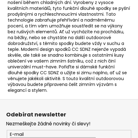
nošení během chladných dní. Vyrobeny z vysoce
kvalitních materiálů, tyto funkční dlouhé spodky se pyšní
prodyšnými a rychleschnoucími vlastnostmi. Tato
technologie zabraňuje přehřívání a nadměrnému
pocení, a tím vám umožňuje soustředit se na výkony
bez rušivých elementů. Ať už vycházíte na procházku,
na běžky, nebo se chystáte na další outdoorové
dobrodružství, s těmito spodky budete vždy v suchu a
teple. Moderní design spodků CC SDNZ nejenže vypadá
skvěle, ale také se snadno kombinuje s ostatními kusy
oblečení ve vašem zimním šatníku, což z nich činí
univerzální must-have. Pořiďte si dámské funkční
dlouhé spodky CC SDNZ a užijte si zimu naplno, ať už se
věnujete jakékoli aktivitě. S touto kvalitní outdoorovou
výbavou budete připravena čelit zimním výzvám s
elegancí a stylem.
Z
á
Odebírat newsletter
p
Nezmeškejte žádné novinky či slevy!
a
t
E-mail