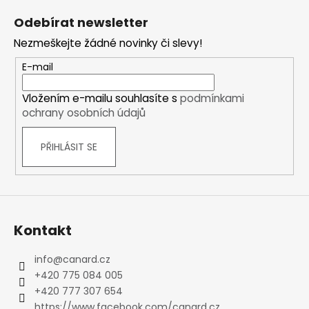
á
Odebírat newsletter
p
Nezmeškejte žádné novinky či slevy!
a
t
E-mail
í
Vložením e-mailu souhlasíte s
podmínkami
ochrany osobních údajů
PŘIHLÁSIT SE
Kontakt
info
@
canard.cz
+420 775 084 005
+420 777 307 654
https://www.facebook.com/canard.cz