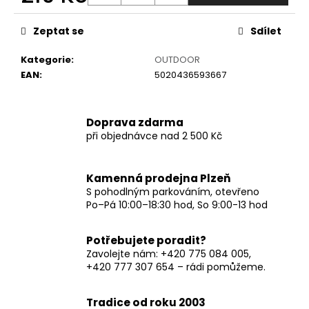
č
Měrná
u
cena:
j
Zeptat se
Sdílet
e
Kategorie
:
OUTDOOR
m
EAN
:
5020436593667
e
Doprava zdarma
při objednávce nad 2 500 Kč
Kamenná prodejna Plzeň
S pohodlným parkováním, otevřeno
Po–Pá 10:00–18:30 hod, So 9:00-13 hod
Potřebujete poradit?
Zavolejte nám: +420 775 084 005,
+420 777 307 654 – rádi pomůžeme.
Tradice od roku 2003