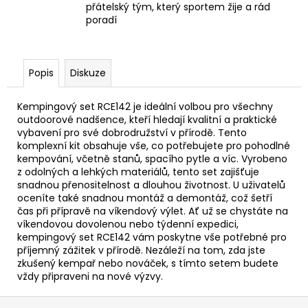
přátelský tým, který sportem žije a rád
poradí
Popis
Diskuze
Kempingový set RCE142 je ideální volbou pro všechny
outdoorové nadšence, kteří hledají kvalitní a praktické
vybavení pro své dobrodružství v přírodě. Tento
komplexní kit obsahuje vše, co potřebujete pro pohodlné
kempování, včetně stanů, spacího pytle a víc. Vyrobeno
z odolných a lehkých materiálů, tento set zajišťuje
snadnou přenositelnost a dlouhou životnost. U uživatelů
oceníte také snadnou montáž a demontáž, což šetří
čas při přípravě na víkendový výlet. Ať už se chystáte na
víkendovou dovolenou nebo týdenní expedici,
kempingový set RCE142 vám poskytne vše potřebné pro
příjemný zážitek v přírodě. Nezáleží na tom, zda jste
zkušený kempař nebo nováček, s tímto setem budete
vždy připraveni na nové výzvy.
Z