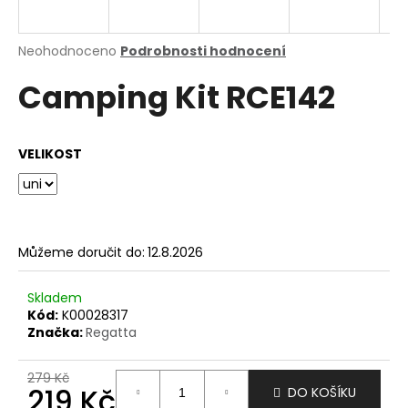
a
j
Průměrné
Neohodnoceno
Podrobnosti hodnocení
í
hodnocení
Camping Kit RCE142
produktu
t
je
?
0,0
z
VELIKOST
5
hvězdiček.
HLEDAT
Můžeme doručit do:
12.8.2026
D
Skladem
o
Kód:
K00028317
p
Značka:
Regatta
o
r
279 Kč
u
219 Kč
DO KOŠÍKU