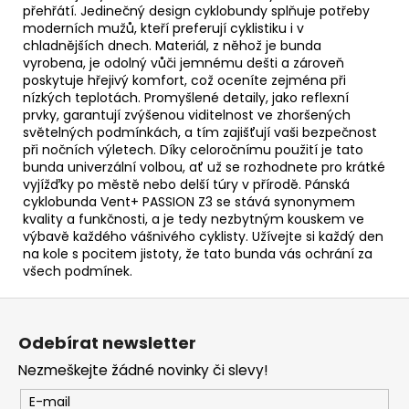
přehřátí. Jedinečný design cyklobundy splňuje potřeby
moderních mužů, kteří preferují cyklistiku i v
chladnějších dnech. Materiál, z něhož je bunda
vyrobena, je odolný vůči jemnému dešti a zároveň
poskytuje hřejivý komfort, což oceníte zejména při
nízkých teplotách. Promyšlené detaily, jako reflexní
prvky, garantují zvýšenou viditelnost ve zhoršených
světelných podmínkách, a tím zajišťují vaši bezpečnost
při nočních výletech. Díky celoročnímu použití je tato
bunda univerzální volbou, ať už se rozhodnete pro krátké
vyjížďky po městě nebo delší túry v přírodě. Pánská
cyklobunda Vent+ PASSION Z3 se stává synonymem
kvality a funkčnosti, a je tedy nezbytným kouskem ve
výbavě každého vášnivého cyklisty. Užívejte si každý den
na kole s pocitem jistoty, že tato bunda vás ochrání za
všech podmínek.
Z
á
Odebírat newsletter
p
Nezmeškejte žádné novinky či slevy!
a
t
E-mail