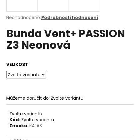
a
j
Průměrné
Neohodnoceno
Podrobnosti hodnocení
í
hodnocení
Bunda Vent+ PASSION
produktu
t
je
?
Z3 Neonová
0,0
z
5
hvězdiček.
VELIKOST
HLEDAT
Můžeme doručit do:
Zvolte variantu
D
o
p
Zvolte variantu
o
Kód:
Zvolte variantu
Značka:
KALAS
r
u