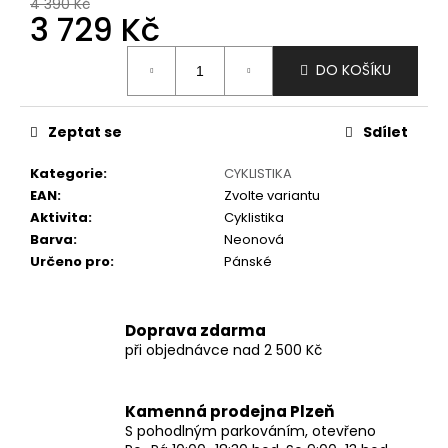
č
4 390 Kč
3 729 Kč
u
j
Měrná
e
DO KOŠÍKU
cena:
m
e
Zeptat se
Sdílet
Kategorie
:
CYKLISTIKA
EAN
:
Zvolte variantu
Aktivita
:
Cyklistika
Barva
:
Neonová
Určeno pro
:
Pánské
Doprava zdarma
při objednávce nad 2 500 Kč
Kamenná prodejna Plzeň
S pohodlným parkováním, otevřeno