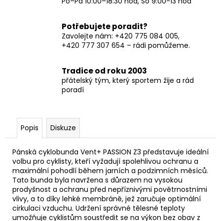
Po–Pá 10:00–18:30 hod, So 9:00-13 hod
Potřebujete poradit?
Zavolejte nám: +420 775 084 005,
+420 777 307 654 – rádi pomůžeme.
Tradice od roku 2003
přátelský tým, který sportem žije a rád
poradí
Popis
Diskuze
Pánská cyklobunda Vent+ PASSION Z3 představuje ideální
volbu pro cyklisty, kteří vyžadují spolehlivou ochranu a
maximální pohodlí během jarních a podzimních měsíců.
Tato bunda byla navržena s důrazem na vysokou
prodyšnost a ochranu před nepříznivými povětrnostními
vlivy, a to díky lehké membráně, jež zaručuje optimální
cirkulaci vzduchu. Udržení správné tělesné teploty
umožňuje cyklistům soustředit se na výkon bez obav z