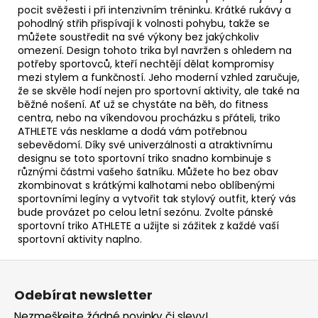
pocit svěžesti i při intenzivním tréninku. Krátké rukávy a
pohodlný střih přispívají k volnosti pohybu, takže se
můžete soustředit na své výkony bez jakýchkoliv
omezení. Design tohoto trika byl navržen s ohledem na
potřeby sportovců, kteří nechtějí dělat kompromisy
mezi stylem a funkčností. Jeho moderní vzhled zaručuje,
že se skvěle hodí nejen pro sportovní aktivity, ale také na
běžné nošení. Ať už se chystáte na běh, do fitness
centra, nebo na víkendovou procházku s přáteli, triko
ATHLETE vás nesklame a dodá vám potřebnou
sebevědomí. Díky své univerzálnosti a atraktivnímu
designu se toto sportovní triko snadno kombinuje s
různými částmi vašeho šatníku. Můžete ho bez obav
zkombinovat s krátkými kalhotami nebo oblíbenými
sportovními legíny a vytvořit tak stylový outfit, který vás
bude provázet po celou letní sezónu. Zvolte pánské
sportovní triko ATHLETE a užijte si zážitek z každé vaší
sportovní aktivity naplno.
Z
á
Odebírat newsletter
p
Nezmeškejte žádné novinky či slevy!