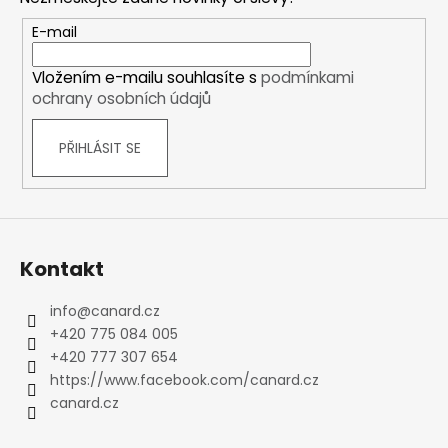
a
t
E-mail
í
Vložením e-mailu souhlasíte s
podmínkami
ochrany osobních údajů
PŘIHLÁSIT SE
Kontakt
info
@
canard.cz
+420 775 084 005
+420 777 307 654
https://www.facebook.com/canard.cz
canard.cz