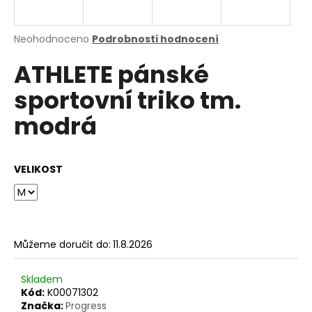
a
j
Průměrné
Neohodnoceno
Podrobnosti hodnocení
í
hodnocení
ATHLETE pánské
produktu
t
je
?
sportovní triko tm.
0,0
z
modrá
5
hvězdiček.
HLEDAT
VELIKOST
D
o
Můžeme doručit do:
11.8.2026
p
o
Skladem
r
Kód:
K00071302
u
Značka:
Progress