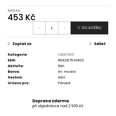
č
u
699 Kč
j
453 Kč
e
m
Měrná
DO KOŠÍKU
e
cena:
Zeptat se
Sdílet
Kategorie
:
OBLEČENÍ
EAN
:
8592167543602
Aktivita
:
Běh
Barva
:
tm. modrá
Sezóna
:
letní
Určeno pro
:
Pánské
Doprava zdarma
při objednávce nad 2 500 Kč